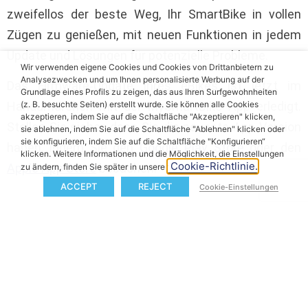
zweifellos der beste Weg, Ihr SmartBike in vollen
Zügen zu genießen, mit neuen Funktionen in jedem
Update und Lösungen für potenzielle Probleme.
Wir verwenden eigene Cookies und Cookies von Drittanbietern zu
Analysezwecken und um Ihnen personalisierte Werbung auf der
Das Firmware‑Update Ihres eBikes ist jetzt im
Grundlage eines Profils zu zeigen, das aus Ihren Surfgewohnheiten
(z. B. besuchte Seiten) erstellt wurde. Sie können alle Cookies
Handumdrehen mit der MySmartBike App erledigt.
akzeptieren, indem Sie auf die Schaltfläche "Akzeptieren" klicken,
Stellen Sie sicher, dass Sie die neueste App-Version
sie ablehnen, indem Sie auf die Schaltfläche "Ablehnen" klicken oder
sie konfigurieren, indem Sie auf die Schaltfläche "Konfigurieren“
haben, indem Sie den
Google Play Store
oder den
klicken. Weitere Informationen und die Möglichkeit, die Einstellungen
Cookie-Richtlinie.
Apple App Store
besuchen.
zu ändern, finden Sie später in unserer
ACCEPT
REJECT
Cookie-Einstellungen