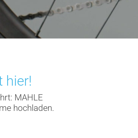
 hier!
ührt: MAHLE
eme hochladen.