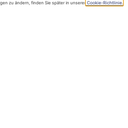
Cookie-Richtlinie.
ngen zu ändern, finden Sie später in unserer
Zurzeit sind folgende Videos in unsere
„X20 Systemaufrüstung“, „Erste Schritt
„Erste Schritte mit der HMI“, „Wie wir
und „Wie wird das Hinterrad gewechselt“
weitere Inhalte in Vorbereitung.