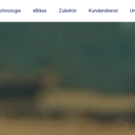
chnologie
eBikes
Zubehör
Kundendienst
U