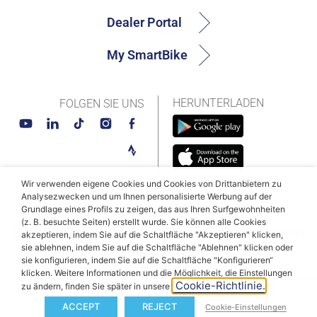
Dealer Portal
My SmartBike
HERUNTERLADEN
FOLGEN SIE UNS
Wir verwenden eigene Cookies und Cookies von Drittanbietern zu
Analysezwecken und um Ihnen personalisierte Werbung auf der
Grundlage eines Profils zu zeigen, das aus Ihren Surfgewohnheiten
© MAHLE SmartBike Systems 2026
(z. B. besuchte Seiten) erstellt wurde. Sie können alle Cookies
Bedingungen und Konditionen
Datenschutzbestimmungen
akzeptieren, indem Sie auf die Schaltfläche "Akzeptieren" klicken,
sie ablehnen, indem Sie auf die Schaltfläche "Ablehnen" klicken oder
Cookie-Politik
sie konfigurieren, indem Sie auf die Schaltfläche "Konfigurieren“
klicken. Weitere Informationen und die Möglichkeit, die Einstellungen
Cookie-Richtlinie.
zu ändern, finden Sie später in unserer
ACCEPT
REJECT
Cookie-Einstellungen