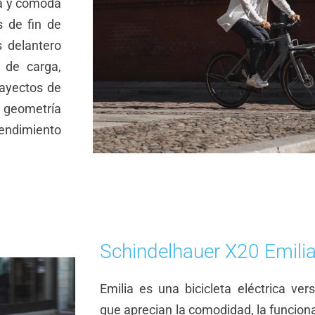
da y cómoda
 de fin de
s delantero
e de carga,
rayectos de
u geometría
rendimiento
Schindelhauer X20 Emili
Emilia es una bicicleta eléctrica ver
que aprecian la comodidad, la funcional