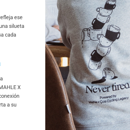
refleja ese
una silueta
sa cada
a
ta
y MAHLE X
 conexión
rta a su