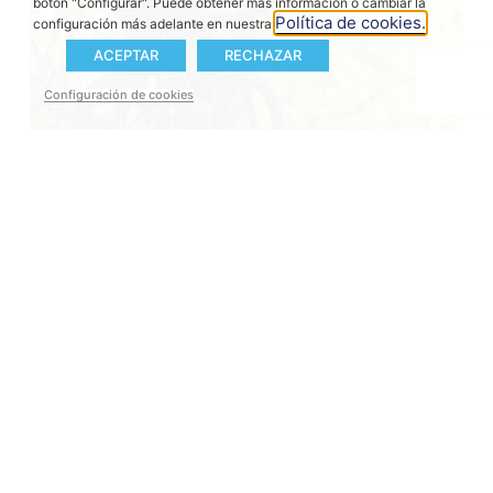
botón "Configurar". Puede obtener más información o cambiar la
Política de cookies.
configuración más adelante en nuestra
ACEPTAR
RECHAZAR
Configuración de cookies
Especificaciones clave del M40
El Sistema M40 combina un diseño ligero con un
rendimiento sin concesiones. El sistema
completo pesa solo 5 kg, pero ofrece un par
máximo de 105 Nm y una potencia máxima de
850 W, lo que permite alcanzar una
impresionante relación de asistencia de hasta el