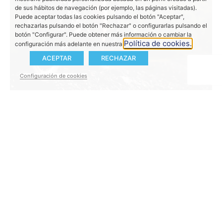
de sus hábitos de navegación (por ejemplo, las páginas visitadas).
Puede aceptar todas las cookies pulsando el botón "Aceptar",
rechazarlas pulsando el botón "Rechazar" o configurarlas pulsando el
botón "Configurar". Puede obtener más información o cambiar la
Política de cookies.
configuración más adelante en nuestra
ACEPTAR
RECHAZAR
Configuración de cookies
Premio a la Innovación
El 14 de julio de 2022, el Premio Eurobike a la
Innovación reconoció los productos, las ideas y los
servicios más innovadores del sector del ciclismo.
Se celebró en Frankfurt, la nueva ubicación de esta
feria internacional.
El certamen, que se ha renovado por completo, es