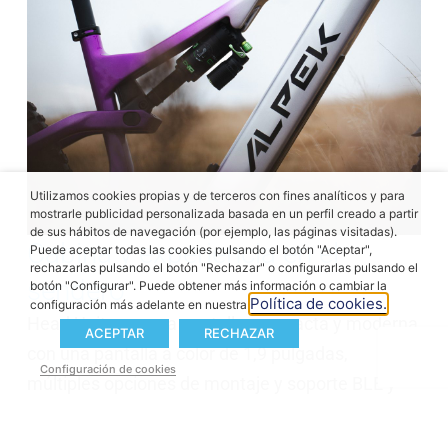
Utilizamos cookies propias y de terceros con fines analíticos y para
mostrarle publicidad personalizada basada en un perfil creado a partir
de sus hábitos de navegación (por ejemplo, las páginas visitadas).
Cabina y experiencia en el
Puede aceptar todas las cookies pulsando el botón "Aceptar",
rechazarlas pulsando el botón "Rechazar" o configurarlas pulsando el
sendero
botón "Configurar". Puede obtener más información o cambiar la
Política de cookies.
configuración más adelante en nuestra
Head Unit + es una pantalla compacta y moderna
ACEPTAR
RECHAZAR
con una pantalla a color de 1,9 pulgadas,
Configuración de cookies
múltiples opciones de montaje y soporte BLE y
ANT+, que presenta datos claros y
personalizables de un vistazo. El Trio Remote es