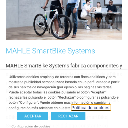
MAHLE SmartBike Systems
MAHLE SmartBike Systems fabrica componentes y
sistemas que forman parte de la mayoría de eBikes
Utilizamos cookies propias y de terceros con fines analíticos y para
mostrarle publicidad personalizada basada en un perfil creado a partir
más innovadoras del mercado. Con sede en
de sus hábitos de navegación (por ejemplo, las páginas visitadas).
Palencia (España), la división de bicicletas de
Puede aceptar todas las cookies pulsando el botón "Aceptar",
rechazarlas pulsando el botón "Rechazar" o configurarlas pulsando el
MAHLE diseña soluciones de hardware y software
botón "Configurar". Puede obtener más información o cambiar la
Política de cookies.
para fabricantes, distribuidores y usuarios de
configuración más adelante en nuestra
ACEPTAR
RECHAZAR
eBikes. Las soluciones de MAHLE SmartBike
Systems se basan en el diálogo constante con
Configuración de cookies