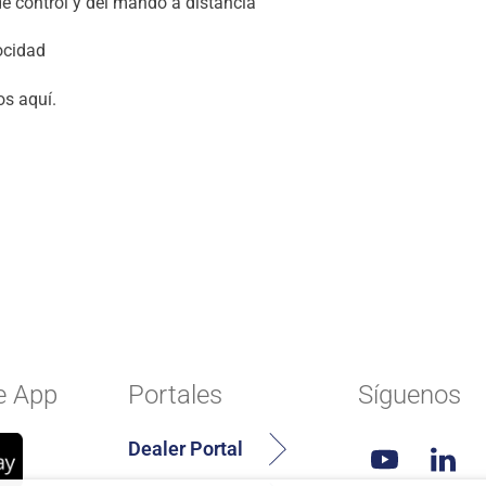
 de control y del mando a distancia
locidad
os aquí.
e App
Portales
Síguenos
Dealer Portal