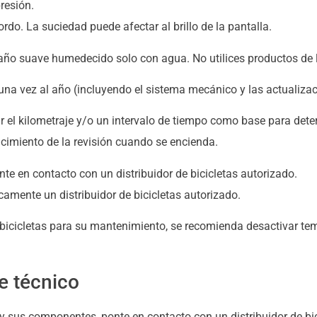
resión.
rdo. La suciedad puede afectar al brillo de la pantalla.
 paño suave humedecido solo con agua. No utilices productos de 
 una vez al año (incluyendo el sistema mecánico y las actualizac
ar el kilometraje y/o un intervalo de tiempo como base para deter
cimiento de la revisión cuando se encienda.
onte en contacto con un distribuidor de bicicletas autorizado.
camente un distribuidor de bicicletas autorizado.
e bicicletas para su mantenimiento, se recomienda desactivar te
te técnico
 y sus componentes, ponte en contacto con un distribuidor de bic