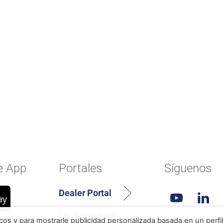
e App
Portales
Síguenos
Dealer Portal
My SmartBike
icos y para mostrarle publicidad personalizada basada en un perfil