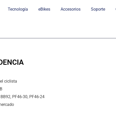
Tecnología
eBikes
Accesorios
Soporte
DENCIA
l ciclista
BB
, BB92, PF46-30, PF46-24
 mercado