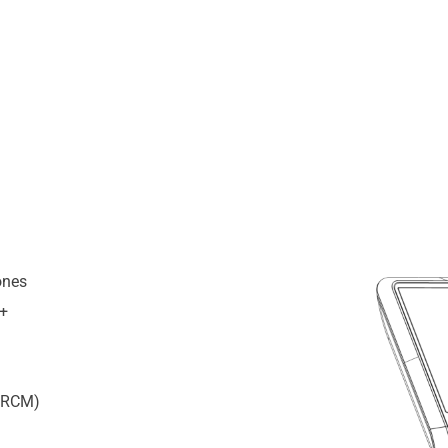
ones
T+
y RCM)