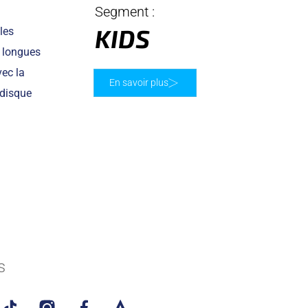
Segment :
KIDS
les
e longues
vec la
En savoir plus
 disque
s