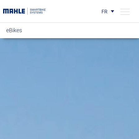
FR
eBikes