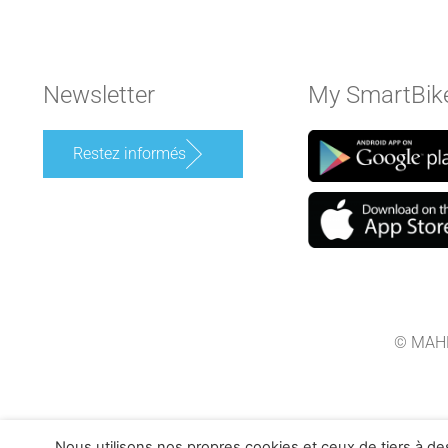
Newsletter
My SmartBik
Restez informés
© MAHL
Nous utilisons nos propres cookies et ceux de tiers à de