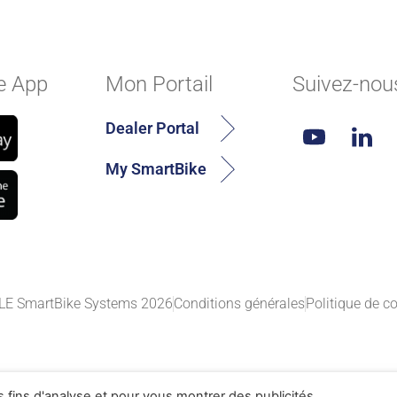
e App
Mon Portail
Suivez-nou
Dealer Portal
My SmartBike
E SmartBike Systems 2026
Conditions générales
Politique de co
s fins d'analyse et pour vous montrer des publicités