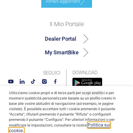
Rimani aggiornato
Il Mio Portale
Dealer Portal
My SmartBike
DOWNLOAD
SEGUICI
Utilizziamo cookie propri e di terze parti per scopi analitici e per
mostrarvi pubblicità personalizzate basate su un profilo creato in
base alle vostre abitudini di navigazione (ad esempio, le pagine
visitate). È possibile accettare tutti i cookie premendo il pulsante
"Accetta", rifiutarli premendo il pulsante "Rifiuta" o configurarli
© MAHLE SmartBike Systems 2026
Termini e condizioni
premendo il pulsante "Configura". Per ulteriori informazioni o per
Politica sui
modificare le impostazioni, consultare la nostra
Informativa sulla privacy
Politica dei cookie
cookie.