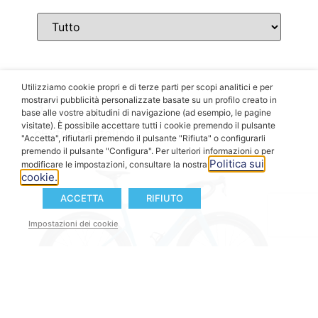
Utilizziamo cookie propri e di terze parti per scopi analitici e per
mostrarvi pubblicità personalizzate basate su un profilo creato in
3T
base alle vostre abitudini di navigazione (ad esempio, le pagine
visitate). È possibile accettare tutti i cookie premendo il pulsante
eExtrema Italia
"Accetta", rifiutarli premendo il pulsante "Rifiuta" o configurarli
premendo il pulsante "Configura". Per ulteriori informazioni o per
Politica sui
modificare le impostazioni, consultare la nostra
cookie.
ACCETTA
RIFIUTO
Impostazioni dei cookie