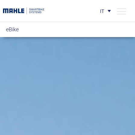
IT
eBike