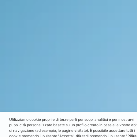
Utilizziamo cookie propri e di terze parti per scopi analitici e per mostrarvi
pubblicità personalizzate basate su un profilo creato in base alle vostre abi
di navigazione (ad esempio, le pagine visitate). È possibile accettare tutti i
cookie premendo il pulsante "Accetta", rifiutarli premendo il pulsante "Rifiut