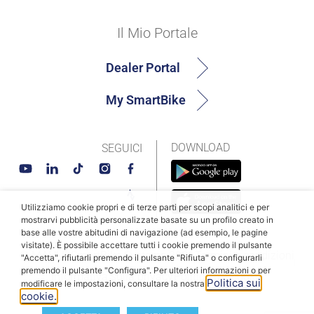
Il Mio Portale
Dealer Portal
My SmartBike
DOWNLOAD
SEGUICI
Utilizziamo cookie propri e di terze parti per scopi analitici e per
mostrarvi pubblicità personalizzate basate su un profilo creato in
base alle vostre abitudini di navigazione (ad esempio, le pagine
visitate). È possibile accettare tutti i cookie premendo il pulsante
© MAHLE SmartBike Systems 2026
Termini e condizioni
"Accetta", rifiutarli premendo il pulsante "Rifiuta" o configurarli
premendo il pulsante "Configura". Per ulteriori informazioni o per
Informativa sulla privacy
Politica dei cookie
Politica sui
modificare le impostazioni, consultare la nostra
cookie.