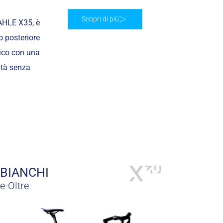
Scopri di più
MAHLE X35, è
o posteriore
mico con una
ità senza
BIANCHI
e-Oltre