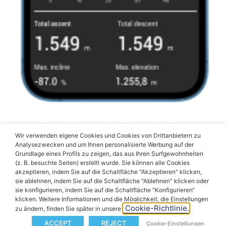
Ihr Smartphone, Ihr
Wir verwenden eigene Cookies und Cookies von Drittanbietern zu
Analysezwecken und um Ihnen personalisierte Werbung auf der
SmartBike
Grundlage eines Profils zu zeigen, das aus Ihren Surfgewohnheiten
(z. B. besuchte Seiten) erstellt wurde. Sie können alle Cookies
akzeptieren, indem Sie auf die Schaltfläche "Akzeptieren" klicken,
Wohin Sie auch gehen, Ihr SmartBike kommt mit.
sie ablehnen, indem Sie auf die Schaltfläche "Ablehnen" klicken oder
sie konfigurieren, indem Sie auf die Schaltfläche "Konfigurieren“
Unsere neue APP dient als Startbasis für neue
klicken. Weitere Informationen und die Möglichkeit, die Einstellungen
Cookie-Richtlinie.
zu ändern, finden Sie später in unserer
Funktionen, die Sicherheit,
ACCEPT
REJECT
Cookie-Einstellungen