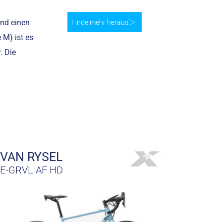
nd einen
Finde mehr heraus
 M) ist es
. Die
VAN RYSEL
E-GRVL AF HD