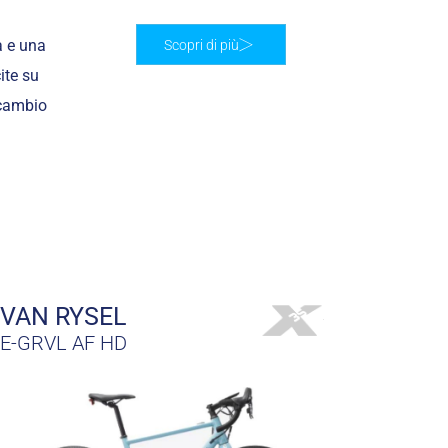
a e una
Scopri di più
ite su
 cambio
VAN RYSEL
E-GRVL AF HD