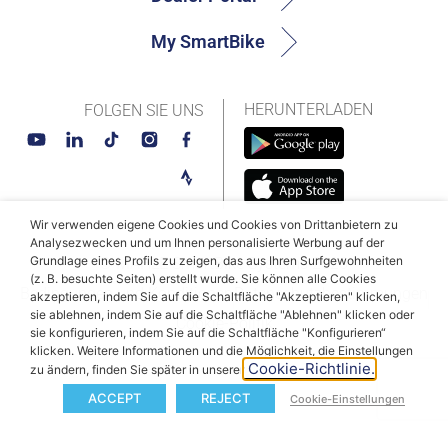
My SmartBike
HERUNTERLADEN
FOLGEN SIE UNS
Wir verwenden eigene Cookies und Cookies von Drittanbietern zu
Analysezwecken und um Ihnen personalisierte Werbung auf der
Grundlage eines Profils zu zeigen, das aus Ihren Surfgewohnheiten
© MAHLE SmartBike Systems 2026
(z. B. besuchte Seiten) erstellt wurde. Sie können alle Cookies
Bedingungen und Konditionen
Datenschutzbestimmungen
akzeptieren, indem Sie auf die Schaltfläche "Akzeptieren" klicken,
sie ablehnen, indem Sie auf die Schaltfläche "Ablehnen" klicken oder
Cookie-Politik
sie konfigurieren, indem Sie auf die Schaltfläche "Konfigurieren“
klicken. Weitere Informationen und die Möglichkeit, die Einstellungen
Cookie-Richtlinie.
zu ändern, finden Sie später in unserer
ACCEPT
REJECT
Cookie-Einstellungen