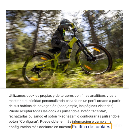
Utilizamos cookies propias y de terceros con fines analíticos y para
Diseño Ergonómico,
mostrarle publicidad personalizada basada en un perfil creado a partir
de sus hábitos de navegación (por ejemplo, las páginas visitadas).
Rendimiento Potente
Puede aceptar todas las cookies pulsando el botón "Aceptar",
rechazarlas pulsando el botón "Rechazar" o configurarlas pulsando el
botón "Configurar". Puede obtener más información o cambiar la
La Young Cross eBike se destaca por su diseño
Política de cookies.
configuración más adelante en nuestra