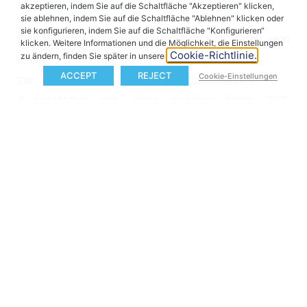
Leistungsstarke Performance
akzeptieren, indem Sie auf die Schaltfläche "Akzeptieren" klicken,
sie ablehnen, indem Sie auf die Schaltfläche "Ablehnen" klicken oder
sie konfigurieren, indem Sie auf die Schaltfläche "Konfigurieren“
Das Young Cross eBike zeichnet sich durch sein
klicken. Weitere Informationen und die Möglichkeit, die Einstellungen
Cookie-Richtlinie.
zu ändern, finden Sie später in unserer
leichtes und ergonomisches Design aus, was es
ACCEPT
REJECT
Cookie-Einstellungen
zur idealen Wahl für junge Abenteurer macht.
Ausgestattet mit einer geschmeidigen RST-
Luftgabel sorgt es für eine komfortable Fahrt auf
verschiedenem Gelände, von Schulwegen bis hin
zu Wochenendausflügen auf den Trails.
Das leistungsstarke X30-System bietet den
notwendigen Schub, angetrieben von der MAHLE
iX2 Batterie und der X30-Antriebseinheit, die ein
beeindruckendes Drehmoment von 45 Nm liefert.
Diese Leistung ist vergleichbar mit einem
Mittelmotor und bietet jungen Fahrern ein