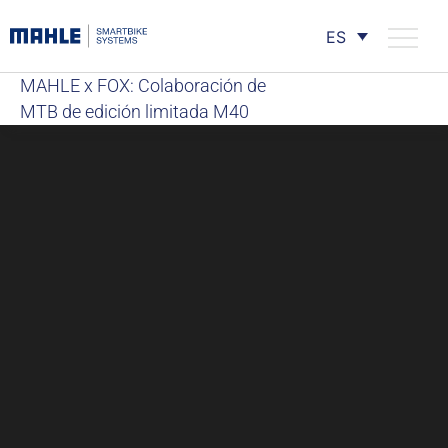
ES
MAHLE x FOX: Colaboración de
MTB de edición limitada M40