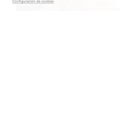
Configuración de cookies
Concepto de diseño
Inspirada en los contornos, el ritmo y las formas
puras del paisaje natural, el lenguaje visual de la
cápsula se construye en torno al concepto de flujo,
cómo el ciclista se adapta al terreno y cómo el
terreno moldea la conducción.
Esta geometría se reinterpreta a través de gráficos