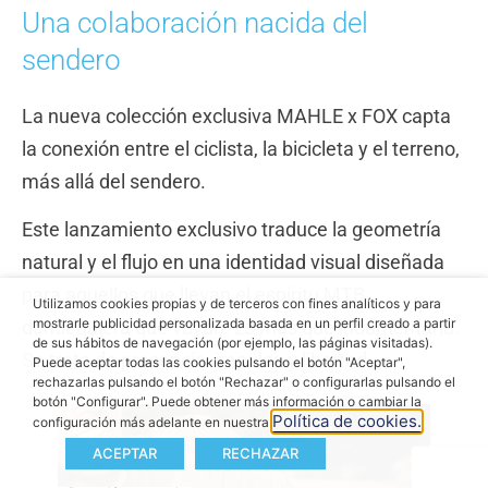
Una colaboración nacida del
sendero
La nueva colección exclusiva MAHLE x F
OX capta
la conexión entre el ciclista, la bicicleta y el terreno,
más allá del sendero.
Este lanzamiento exclusivo traduce la geometría
natural y el flujo en una identidad visual diseñada
para aquellos que llevan el espíritu MTB
Utilizamos cookies propias y de terceros con fines analíticos y para
mostrarle publicidad personalizada basada en un perfil creado a partir
dondequiera que vayan. Es más que indumentaria.
de sus hábitos de navegación (por ejemplo, las páginas visitadas).
Se trata de presencia, impulso y libertad.
Puede aceptar todas las cookies pulsando el botón "Aceptar",
rechazarlas pulsando el botón "Rechazar" o configurarlas pulsando el
botón "Configurar". Puede obtener más información o cambiar la
Política de cookies.
configuración más adelante en nuestra
ACEPTAR
RECHAZAR