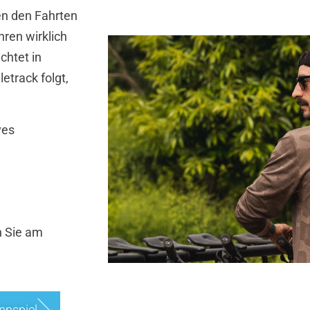
en den Fahrten
hren wirklich
chtet in
etrack folgt,
ves
n Sie am
nnspiel