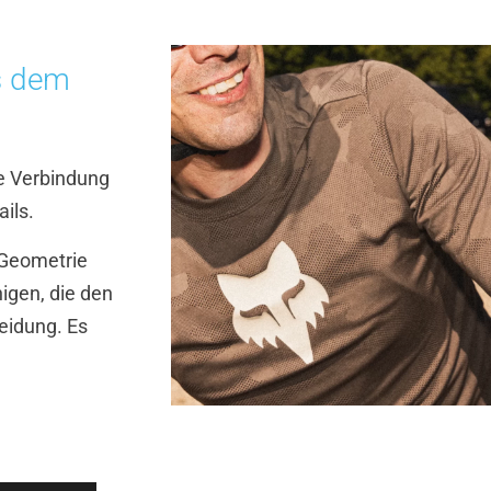
s dem
ie Verbindung
ils.
 Geometrie
nigen, die den
leidung. Es