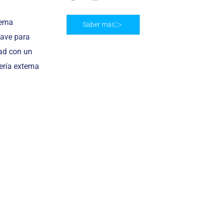
tema
Saber más
uave para
dad con un
ería externa