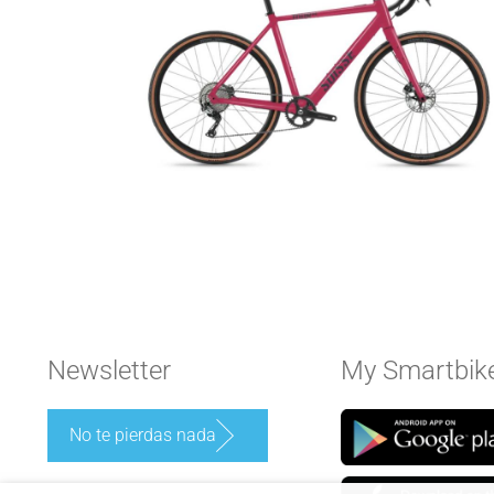
Newsletter
My Smartbik
No te pierdas nada