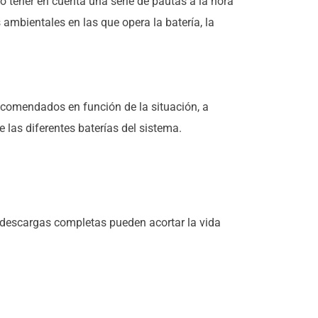
o tener en cuenta una serie de pautas a la hora
 ambientales en las que opera la batería, la
ecomendados en función de la situación, a
 las diferentes baterías del sistema.
s/descargas completas pueden acortar la vida