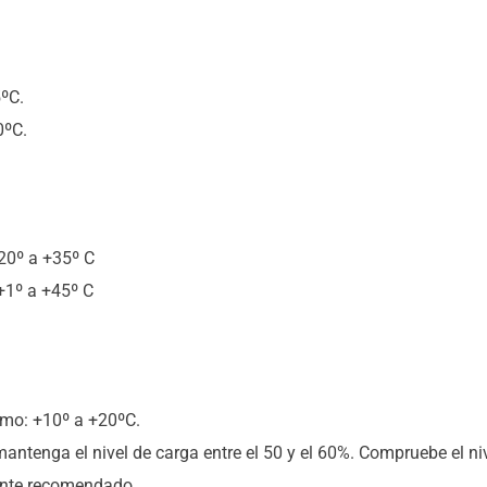
ºC.
0ºC.
20º a +35º C
+1º a +45º C
mo: +10º a +20ºC.
enga el nivel de carga entre el 50 y el 60%. Compruebe el nive
mente recomendado.