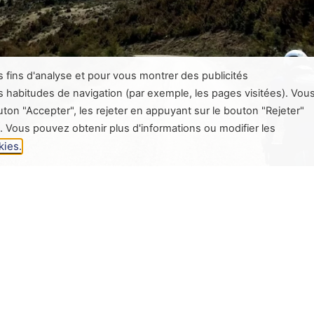
s fins d'analyse et pour vous montrer des publicités
os habitudes de navigation (par exemple, les pages visitées). Vou
on "Accepter", les rejeter en appuyant sur le bouton "Rejeter"
. Vous pouvez obtenir plus d'informations ou modifier les
kies.
 d'aller plus loin
HLE X20 est conçu pour les cyclistes qui souhaitent re
 mais puissant, il offre une assistance naturelle qui s’ada
errain, rendant chaque montée plus fluide et chaque kilom