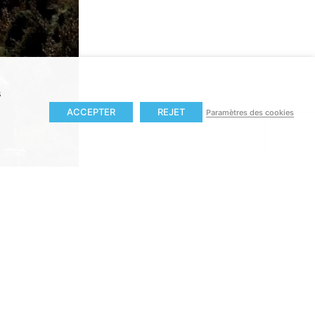
s
ACCEPTER
REJET
Paramètres des cookies
pousser leurs
pte à votre
ètre plus