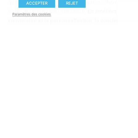
que l’application offre une expérience cohérente,
ACCEPTER
REJET
fiable et centrée sur l’utilisateur.
En
améliorant la
Paramètres des cookies
convivialité et la personnalisation, la couche
numérique devient plus significative, soutenant
le coureur sans ajouter de complexité.