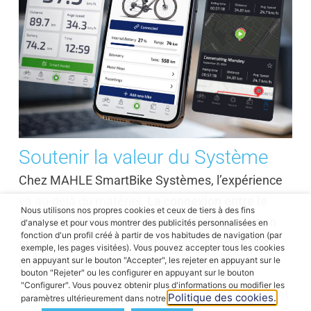
Soutenir la valeur du Système
Chez MAHLE SmartBike Systèmes, l’expérience
va au-delà du matériel.
La connexion entre le
Nous utilisons nos propres cookies et ceux de tiers à des fins
Système et son écosystème numérique est un
d'analyse et pour vous montrer des publicités personnalisées en
fonction d'un profil créé à partir de vos habitudes de navigation (par
élément clé de l’interaction des cyclistes avec
exemple, les pages visitées). Vous pouvez accepter tous les cookies
en appuyant sur le bouton "Accepter", les rejeter en appuyant sur le
leur eBike, pendant et après chaque trajet.
bouton "Rejeter" ou les configurer en appuyant sur le bouton
"Configurer". Vous pouvez obtenir plus d'informations ou modifier les
Cette mise à jour renforce ce lien en garantissant
Politique des cookies.
paramètres ultérieurement dans notre