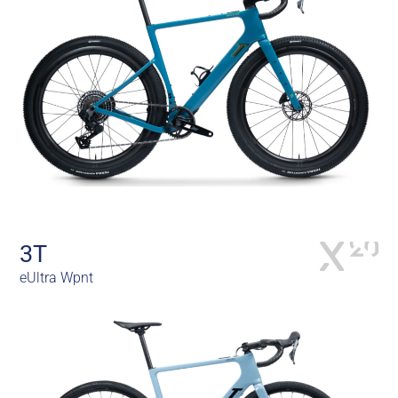
3T
eUltra Wpnt