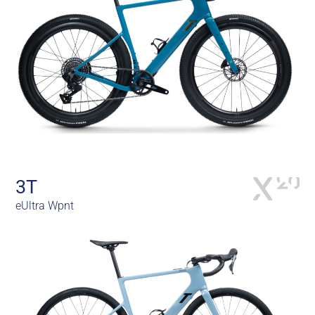
3T
eUltra Wpnt