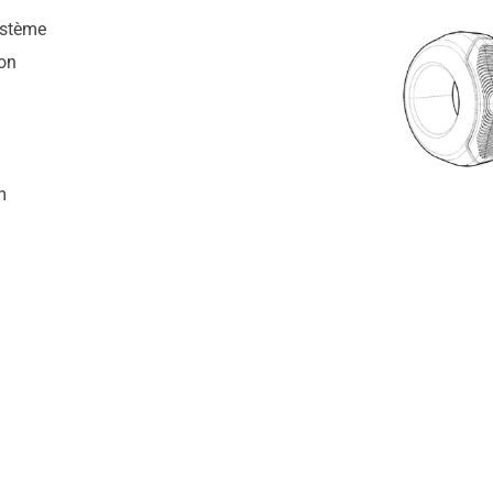
ystème
don
m