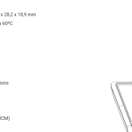
 x 28,2 x 18,9 mm
à 60ºC
utons
 RCM)