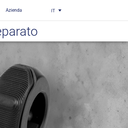
Azienda
IT
eparato