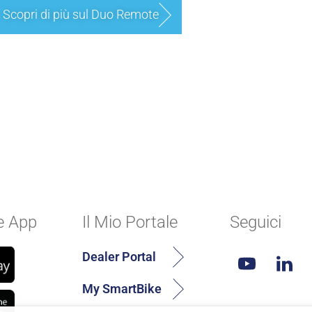
Scopri di più sul Duo Remote
oni di potenza
oni di potenza
e App
Il Mio Portale
Seguici
Dealer Portal
My SmartBike