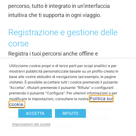
percorso, tutto è integrato in un’interfaccia
intuitiva che ti supporta in ogni viaggio.
Registrazione e gestione delle
corse
Registra i tuoi percorsi anche offline e
sincronizzali automaticamente quando torni
Utilizziamo cookie propri e di terze parti per scopi analitici e per
online. Regola le impostazioni e gestisci le tue
mostrarvi pubblicità personalizzate basate su un profilo creato in
base alle vostre abitudini di navigazione (ad esempio, le pagine
attività senza sforzo.
visitate). È possibile accettare tutti i cookie premendo il pulsante
"Accetta", rifiutarli premendo il pulsante "Rifiuta" o configurarli
premendo il pulsante "Configura". Per ulteriori informazioni o per
Connettività istantanea
Politica sui
modificare le impostazioni, consultare la nostra
cookie.
Collega il tuo smartphone alla tua eBike per
ACCETTA
RIFIUTO
regolazioni immediate e informazioni sulle
Impostazioni dei cookie
prestazioni in tempo reale.