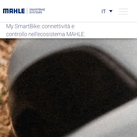
IT
My SmartBike: connettività e
controllo nell'ecosistema MAHLE.