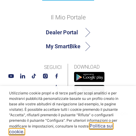
Il Mio Portale
Dealer Portal
My SmartBike
DOWNLOAD
SEGUICI
Utilizziamo cookie propri e di terze parti per scopi analitici e per
mostrarvi pubblicità personalizzate basate su un profilo creato in
base alle vostre abitudini di navigazione (ad esempio, le pagine
visitate). È possibile accettare tutti i cookie premendo il pulsante
© MAHLE SmartBike Systems 2026
Termini e condizioni
"Accetta", rifiutarli premendo il pulsante "Rifiuta" o configurarli
premendo il pulsante "Configura". Per ulteriori informazioni o per
Informativa sulla privacy
Politica dei cookie
Politica sui
modificare le impostazioni, consultare la nostra
cookie.