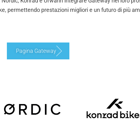
 Nordic, Konrad e Urwahn integrare Gateway nei loro pro
ike, permettendo prestazioni migliori e un futuro di più am
Pagina Gateway