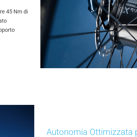
fre 45 Nm di
ato
upporto
Autonomia Ottimizzata p