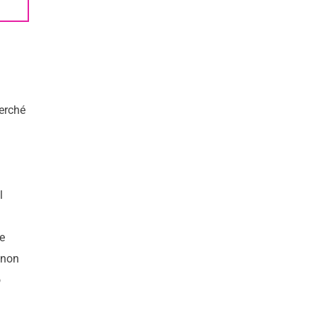
perché
l
e
 non
o