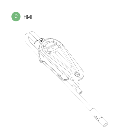
C
HMI