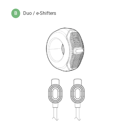
B
Duo / e-Shifters