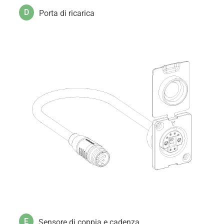
D
Porta di ricarica
E
Sensore di coppia e cadenza