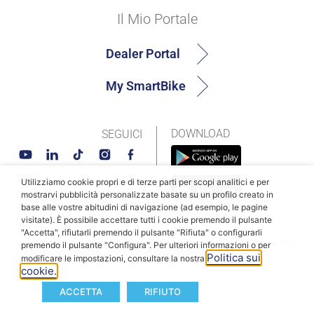
Il Mio Portale
Dealer Portal
My SmartBike
DOWNLOAD
SEGUICI
Utilizziamo cookie propri e di terze parti per scopi analitici e per
mostrarvi pubblicità personalizzate basate su un profilo creato in
base alle vostre abitudini di navigazione (ad esempio, le pagine
visitate). È possibile accettare tutti i cookie premendo il pulsante
"Accetta", rifiutarli premendo il pulsante "Rifiuta" o configurarli
© MAHLE SmartBike Systems 2026
Termini e condizioni
premendo il pulsante "Configura". Per ulteriori informazioni o per
Politica sui
modificare le impostazioni, consultare la nostra
Informativa sulla privacy
Politica dei cookie
cookie.
ACCETTA
RIFIUTO