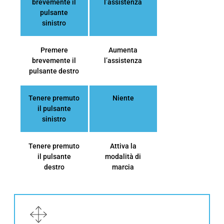
brevemente il
l’assistenza
pulsante
sinistro
Premere
Aumenta
brevemente il
l’assistenza
pulsante destro
Tenere premuto
Niente
il pulsante
sinistro
Tenere premuto
Attiva la
il pulsante
modalità di
destro
marcia