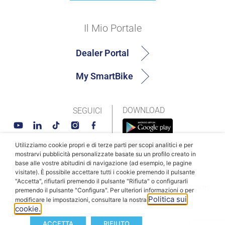
Il Mio Portale
Dealer Portal
My SmartBike
DOWNLOAD
SEGUICI
Utilizziamo cookie propri e di terze parti per scopi analitici e per
mostrarvi pubblicità personalizzate basate su un profilo creato in
base alle vostre abitudini di navigazione (ad esempio, le pagine
visitate). È possibile accettare tutti i cookie premendo il pulsante
"Accetta", rifiutarli premendo il pulsante "Rifiuta" o configurarli
© MAHLE SmartBike Systems 2026
Termini e condizioni
premendo il pulsante "Configura". Per ulteriori informazioni o per
Politica sui
modificare le impostazioni, consultare la nostra
Informativa sulla privacy
Politica dei cookie
cookie.
ACCETTA
RIFIUTO