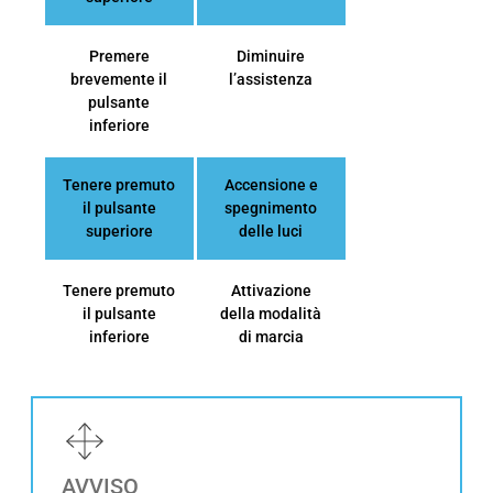
Premere
Diminuire
brevemente il
l’assistenza
pulsante
inferiore
Tenere premuto
Accensione e
il pulsante
spegnimento
superiore
delle luci
Tenere premuto
Attivazione
il pulsante
della modalità
inferiore
di marcia
AVVISO