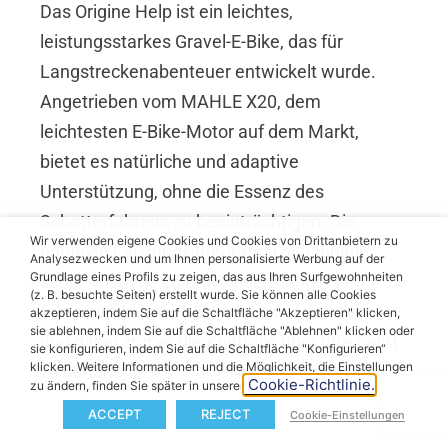
Das Origine Help ist ein leichtes,
leistungsstarkes Gravel-E-Bike, das für
Langstreckenabenteuer entwickelt wurde.
Angetrieben vom MAHLE X20, dem
leichtesten E-Bike-Motor auf dem Markt,
bietet es natürliche und adaptive
Unterstützung, ohne die Essenz des
Schotterfahrens zu beeinträchtigen. Die
Wir verwenden eigene Cookies und Cookies von Drittanbietern zu
nahtlose Leistungsintegration hilft Ihnen,
Analysezwecken und um Ihnen personalisierte Werbung auf der
Grundlage eines Profils zu zeigen, das aus Ihren Surfgewohnheiten
steile Anstiege zu bewältigen, länger zu
(z. B. besuchte Seiten) erstellt wurde. Sie können alle Cookies
fahren und weitere Strecken zu erkunden –
akzeptieren, indem Sie auf die Schaltfläche "Akzeptieren" klicken,
sie ablehnen, indem Sie auf die Schaltfläche "Ablehnen" klicken oder
und dabei immer die Kontrolle über Ihre Fahrt
sie konfigurieren, indem Sie auf die Schaltfläche "Konfigurieren“
klicken. Weitere Informationen und die Möglichkeit, die Einstellungen
zu behalten.
Cookie-Richtlinie.
zu ändern, finden Sie später in unserer
ACCEPT
REJECT
Cookie-Einstellungen