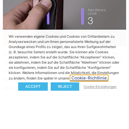
Wir verwenden eigene Cookies und Cookies von Drittanbietern zu
Analysezwecken und um Ihnen personalisierte Werbung auf der
Grundlage eines Profils zu zeigen, das aus Ihren Surfgewohnheiten
(z. B. besuchte Seiten) erstellt wurde. Sie können alle Cookies
Anleitungen zur Installation von Displays, Software-
akzeptieren, indem Sie auf die Schaltfläche "Akzeptieren" klicken,
Updates, Gebrauchsanweisungen, erste Schritte mit
sie ablehnen, indem Sie auf die Schaltfläche "Ablehnen" klicken oder
sie konfigurieren, indem Sie auf die Schaltfläche "Konfigurieren“
unseren Systemen und andere Ratschläge zur
klicken. Weitere Informationen und die Möglichkeit, die Einstellungen
Cookie-Richtlinie.
zu ändern, finden Sie später in unserer
Wartung und Reparatur Ihres E-Bikes sind nur einige
ACCEPT
REJECT
Cookie-Einstellungen
der Inhalte, die in diesem News-Bereich verfügbar
sein werden. Diese Inhalte konzentrieren sich auf die
Unterstützung von Fahrern, Händlern und OEMs mit
technischen Lösungen im Zusammenhang mit
unseren X35+ und X20 Systemen.