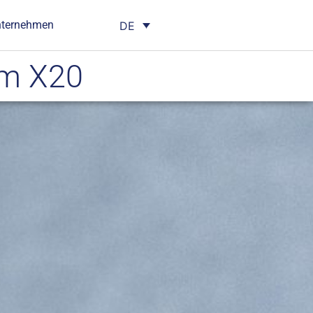
nternehmen
DE
em X20