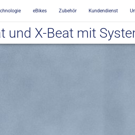
chnologie
eBikes
Zubehör
Kundendienst
U
 und X-Beat mit Syst