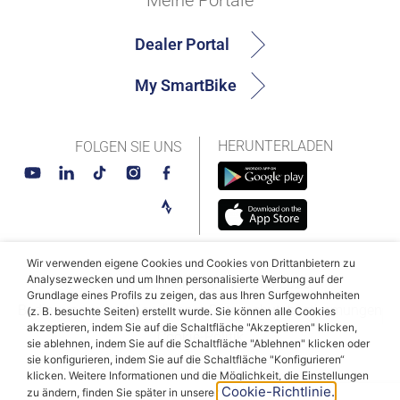
Meine Portale
Dealer Portal
My SmartBike
HERUNTERLADEN
FOLGEN SIE UNS
Wir verwenden eigene Cookies und Cookies von Drittanbietern zu
Analysezwecken und um Ihnen personalisierte Werbung auf der
© MAHLE SmartBike Systems 2026
Grundlage eines Profils zu zeigen, das aus Ihren Surfgewohnheiten
Bedingungen und Konditionen
Datenschutzbestimmungen
(z. B. besuchte Seiten) erstellt wurde. Sie können alle Cookies
akzeptieren, indem Sie auf die Schaltfläche "Akzeptieren" klicken,
Cookie-Politik
sie ablehnen, indem Sie auf die Schaltfläche "Ablehnen" klicken oder
sie konfigurieren, indem Sie auf die Schaltfläche "Konfigurieren“
klicken. Weitere Informationen und die Möglichkeit, die Einstellungen
Cookie-Richtlinie.
zu ändern, finden Sie später in unserer