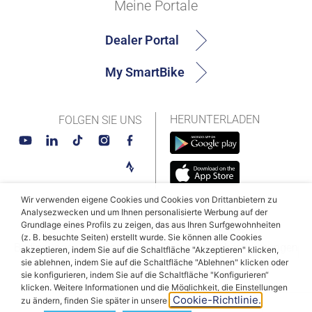
Meine Portale
Dealer Portal
My SmartBike
HERUNTERLADEN
FOLGEN SIE UNS
Wir verwenden eigene Cookies und Cookies von Drittanbietern zu
Analysezwecken und um Ihnen personalisierte Werbung auf der
Grundlage eines Profils zu zeigen, das aus Ihren Surfgewohnheiten
© MAHLE SmartBike Systems 2026
(z. B. besuchte Seiten) erstellt wurde. Sie können alle Cookies
Bedingungen und Konditionen
Datenschutzbestimmungen
akzeptieren, indem Sie auf die Schaltfläche "Akzeptieren" klicken,
sie ablehnen, indem Sie auf die Schaltfläche "Ablehnen" klicken oder
Cookie-Politik
sie konfigurieren, indem Sie auf die Schaltfläche "Konfigurieren“
klicken. Weitere Informationen und die Möglichkeit, die Einstellungen
Cookie-Richtlinie.
zu ändern, finden Sie später in unserer